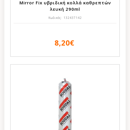
Mirror Fix υβριδική κολλά καθρεπτών
λευκή 290ml
Κωδικός:
132437142
8,20€