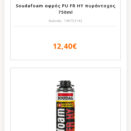
Soudafoam αφρός PU FR HY πυράντοχος
750ml
Κωδικός:
146752142
12,40€