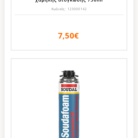
Κωδικός:
123000142
7,50€