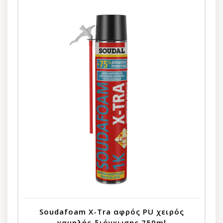
Soudafoam X-Tra αφρός PU χειρός
χαμηλής διόγκωσης 750ml