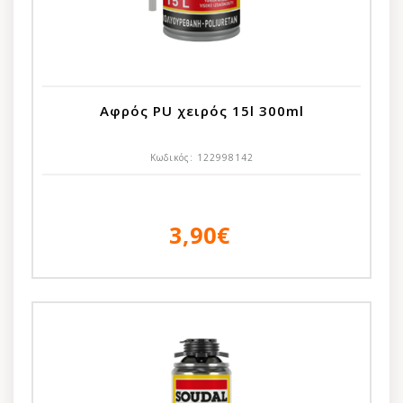
Αφρός PU χειρός 15l 300ml
Κωδικός:
122998142
3,90€