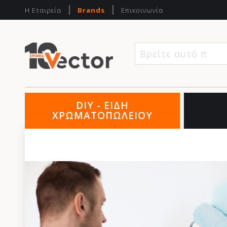
Η Εταιρεία
Brands
Επικοινωνία
Βρείτε αυτό που 
DIY - ΕΙΔΗ
ΧΡΩΜΑΤΟΠΩΛΕΙΟΥ