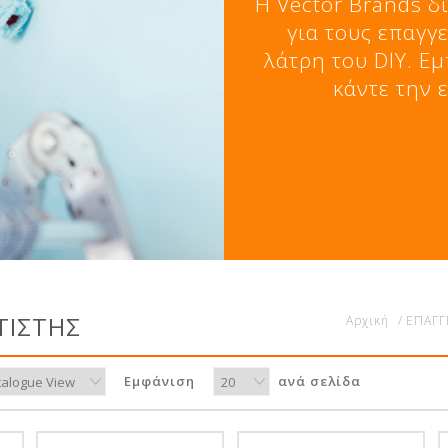
Η Vector Brands δ
για τους επαγγ
λάτρη του DIY. Εμ
κάντε την 
ΤΙΣΤΗΣ
Αρχική
/
ΕΠΑΓΓ
Εμφάνιση
ανά σελίδα