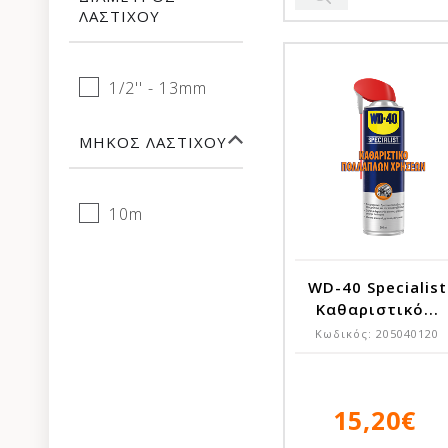
ΛΆΣΤΙΧΟΥ
1/2'' - 13mm
ΜΉΚΟΣ ΛΆΣΤΙΧΟΥ
10m
WD-40 Specialist
Καθαριστικό...
Κωδικός:
205040120
15,20€