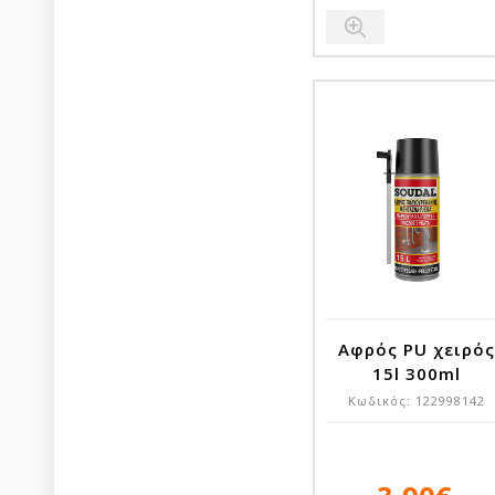
Αφρός PU χειρό
15l 300ml
Κωδικός:
122998142