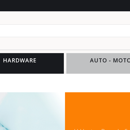
θέλετ
HARDWARE
AUTO - MOT