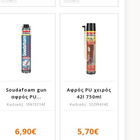
Soudafoam gun
Αφρός PU χειρός
αφρός PU...
42l 750ml
Κωδικός:
106132142
Κωδικός:
122996142
6,90€
5,70€