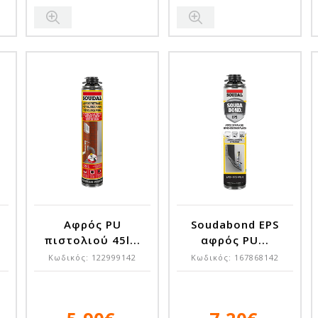
ς
Αφρός PU
Soudabond EPS
πιστολιού 45l...
αφρός PU...
Κωδικός:
122999142
Κωδικός:
167868142