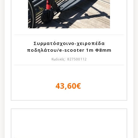
Συρματόσχοινο-χειροπέδα
ποδηλάτου/e-scooter 1m Φ8mm
Κωδικός:
827500112
43,60€