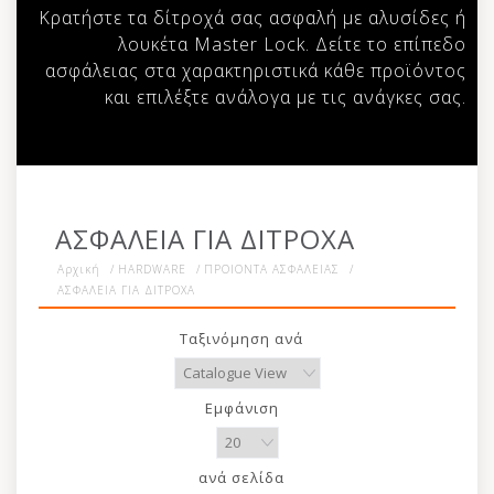
Κρατήστε τα δίτροχά σας ασφαλή με αλυσίδες ή
λουκέτα Master Lock. Δείτε το επίπεδο
ασφάλειας στα χαρακτηριστικά κάθε προϊόντος
και επιλέξτε ανάλογα με τις ανάγκες σας.
ΑΣΦΑΛΕΙΑ ΓΙΑ ΔΙΤΡΟΧΑ
Αρχική
/
HARDWARE
/
ΠΡΟΙΟΝΤΑ ΑΣΦΑΛΕΙΑΣ
/
ΑΣΦΑΛΕΙΑ ΓΙΑ ΔΙΤΡΟΧΑ
Ταξινόμηση ανά
Εμφάνιση
ανά σελίδα