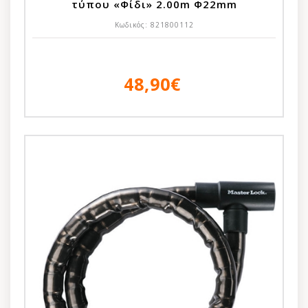
τύπου «Φίδι» 2.00m Φ22mm
Κωδικός:
821800112
48,90€