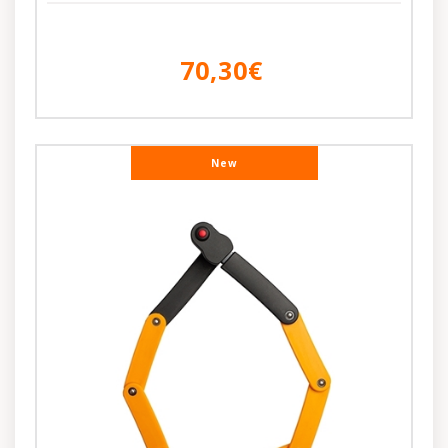
70,30€
New