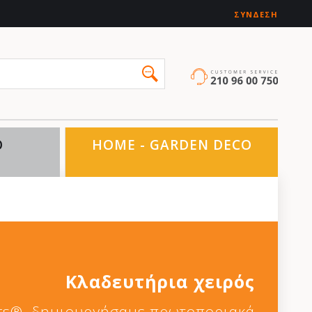
ΣΎΝΔΕΣΗ
O
HOME - GARDEN DECO
Κλαδευτήρια χειρός
ars®, δημιουργήσαμε πρωτοποριακά