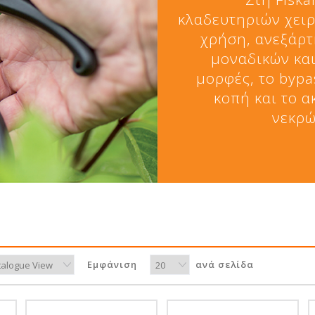
κλαδευτηριών χειρ
χρήση, ανεξάρτ
μοναδικών και
μορφές, το bypa
κοπή και το 
νεκρώ
Εμφάνιση
ανά σελίδα