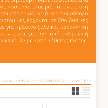
ός που είναι ελαφριά και άνετα στη
ητα από τη δουλειά. Με ένα σύνολο
νοτομιών, έρχονται σε δύο βασικές
ss για πράσινο ξύλο και παράλληλη
ακμονοειδές για την κοπή σκληρών ή
ν κλαδιών με κοπή κάθετης πίεσης.
Αρχική
/
HARDWARE
/
ΕΡΓΑΛΕΙΑ ΚΗΠΟΥ
/
ΚΛΑΔΕΥΤΗΡΙΑ