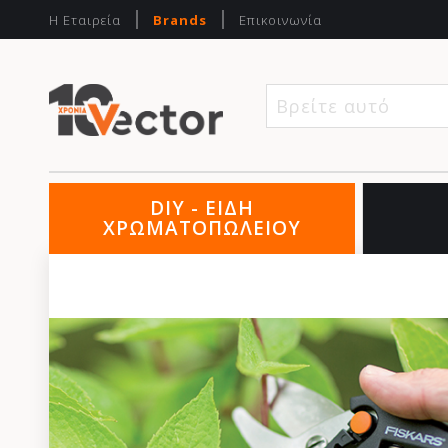
Η Εταιρεία
Brands
Επικοινωνία
Βρείτε αυτό που 
DIY - ΕΙΔΗ
ΧΡΩΜΑΤΟΠΩΛΕΙΟΥ