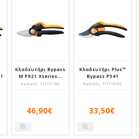
Κλαδευτήρι Bypass
Κλαδευτήρι Plus™
61
M P921 Xseries...
Bypass P541
Κωδικός:
111121102
Κωδικός:
111116102
46,90€
33,50€