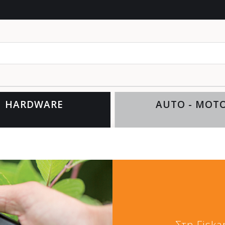
θέλ
HARDWARE
AUTO - MOT
Στη Fisk