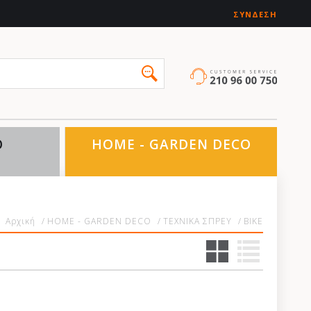
ΣΎΝΔΕΣΗ
O
HOME - GARDEN DECO
Αρχική
/
HOME - GARDEN DECO
/
ΤΕΧΝΙΚΑ ΣΠΡΕΥ
/
BIKE