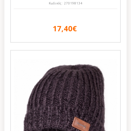
Κωδικός:
270198134
17,40€