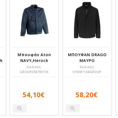
Μπουφάν Aton
ΜΠΟΥΦΑΝ DRAGO
ck
NAVY,Herock
ΜΑΥΡΟ
Κωδικός:
Κωδικός:
GROUP258790134
074581134GROUP
54,10€
58,20€