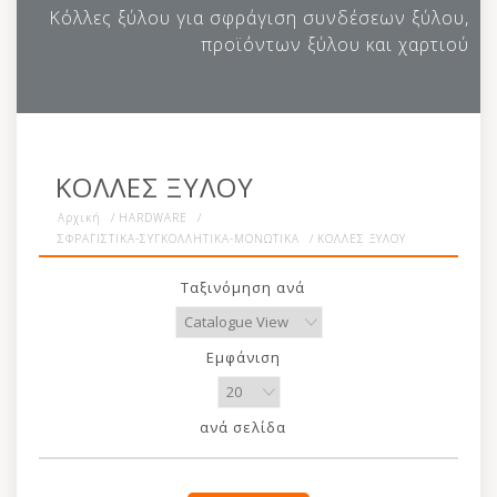
Κόλλες ξύλου για σφράγιση συνδέσεων ξύλου,
προϊόντων ξύλου και χαρτιού
ΚΟΛΛΕΣ ΞΥΛΟΥ
Αρχική
/
HARDWARE
/
ΣΦΡΑΓΙΣΤΙΚΑ-ΣΥΓΚΟΛΛΗΤΙΚΑ-ΜΟΝΩΤΙΚΑ
/
ΚΟΛΛΕΣ ΞΥΛΟΥ
Ταξινόμηση ανά
Εμφάνιση
ανά σελίδα