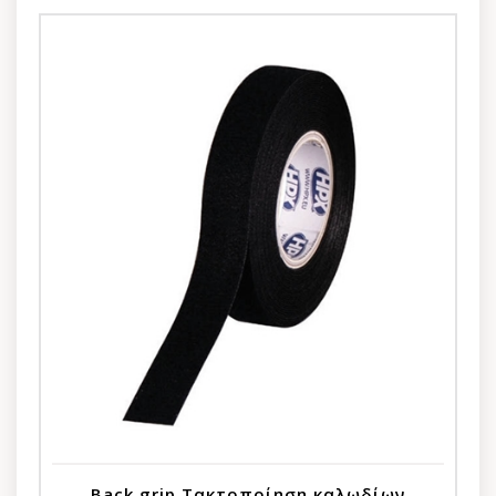
Back grip Τακτοποίηση καλωδίων