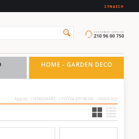
ΣΎΝΔΕΣΗ
O
HOME - GARDEN DECO
Αρχική
/
HARDWARE
/
ΡΟΥΧΑ ΕΡΓΑΣΙΑΣ
/
HIGH VIZ