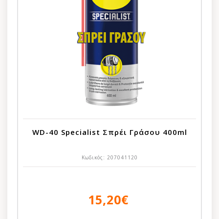
WD-40 Specialist Σπρέι Γράσου 400ml
Κωδικός:
207041120
15,20€