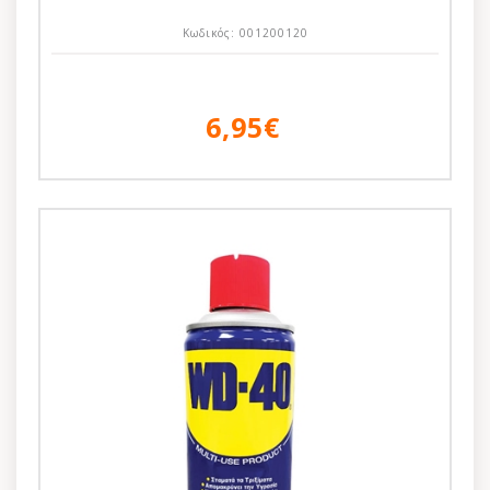
Κωδικός:
001200120
6,95€