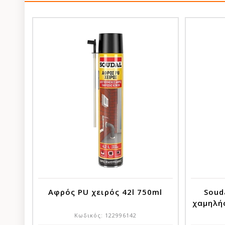
Αφρός PU χειρός 42l 750ml
Soud
χαμηλή
Κωδικός:
122996142