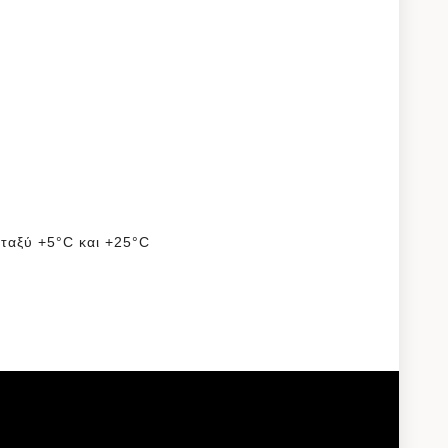
εταξύ +5°C και +25°C