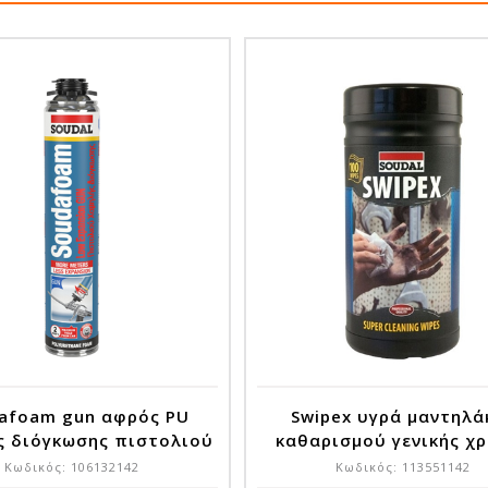
afoam gun αφρός PU
Swipex υγρά μαντηλά
ς διόγκωσης πιστολιού
καθαρισμού γενικής χ
750ml
100τεμ
Κωδικός:
106132142
Κωδικός:
113551142