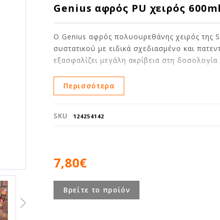
Genius αφρός PU χειρός 600m
Ο Genius αφρός πολυουρεθάνης χειρός της S
συστατικού με ειδικά σχεδιασμένο και πατε
εξασφαλίζει μεγάλη ακρίβεια στη δοσολογία
Η εργονομικά σχεδιασμένη σκανδάλη είναι εξ
Περισσότερα
ένα χέρι. Η δυνατότητα κλεισίματος της φιά
επαναχρησιμοποιούμενο για διάστημα έως κα
SKU
124254142
διόγκωση είναι ιδανικός για το γέμισμα κενώ
ακουστική και θερμική μόνωση.
Είναι ιδανικός για χρήση σε τούβλο, τσιμέν
7,80€
καλώδια, ξύλο, μέταλλα, πλαστικά.
Βρείτε το προϊόν