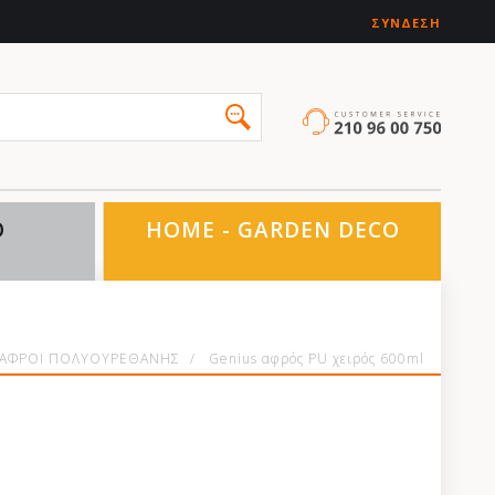
ΣΎΝΔΕΣΗ
O
HOME - GARDEN DECO
ΑΦΡΟΙ ΠΟΛΥΟΥΡΕΘΑΝΗΣ
/
Genius αφρός PU χειρός 600ml