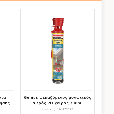
κια
Genius ψεκαζόμενος μονωτικός
ρήσης
αφρός PU χειρός 700ml
Κωδικός:
160429142