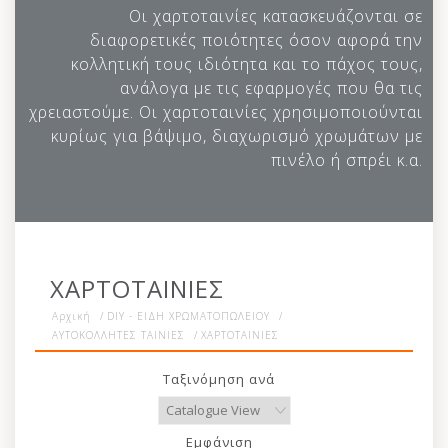
Οι χαρτοταινίες κατασκευάζονται σε
διαφορετικές ποιότητες όσον αφορά την
κολλητική τους ιδιότητα και το πάχος τους,
ανάλογα με τις εφαρμογές που θα τις
χρειαστούμε. Οι χαρτοταινίες χρησιμοποιούνται
κυρίως για βάψιμο, διαχωρισμό χρωμάτων με
πινέλο ή σπρέι κ.α.
ΧΑΡΤΟΤΑΙΝΙΕΣ
Αρχική
/
DIY - ΕΙΔΗ ΧΡΩΜΑΤΟΠΩΛΕΙΟΥ
/
ΑΥΤΟΚΟΛΛΗΤΕΣ ΤΑΙΝΙΕΣ
/
ΧΑΡΤΟΤΑΙΝΙΕΣ
Ταξινόμηση ανά
Εμφάνιση