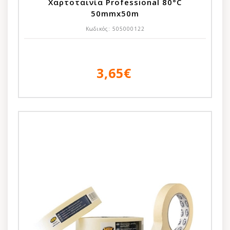
Χαρτοταινία Professional 80°C
50mmx50m
Κωδικός:
505000122
3,65€