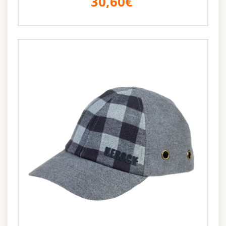
30,60€