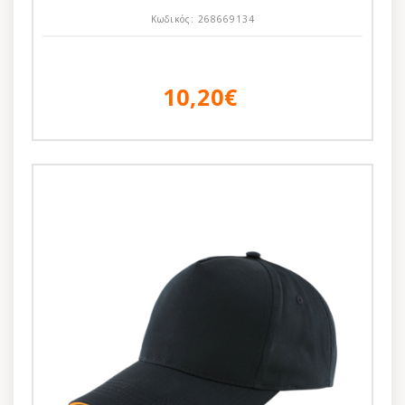
Κωδικός:
268669134
10,20€