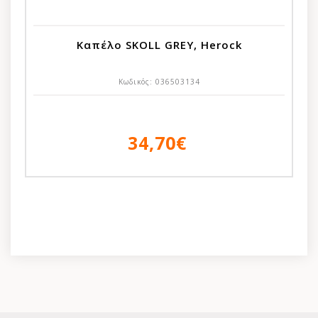
Καπέλο SKOLL GREY, Ηerock
Κωδικός:
036503134
34,70€