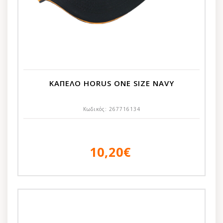
ΚΑΠΕΛΟ HORUS ONE SIZE NAVY
Κωδικός:
267716134
10,20€