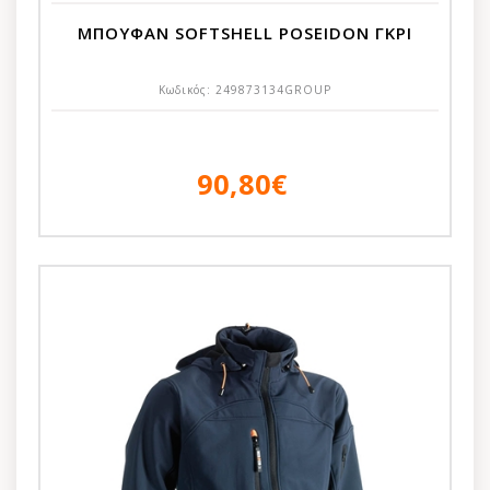
ΜΠΟΥΦΑΝ SOFTSHELL POSEIDON ΓΚΡΙ
Κωδικός:
249873134GROUP
90,80€