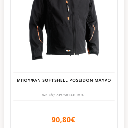
ΜΠΟΥΦΑΝ SOFTSHELL POSEIDON ΜΑΥΡΟ
Κωδικός:
249750134GROUP
90,80€