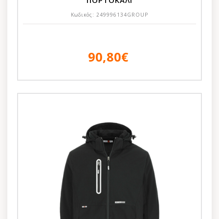
ΠΟΡΤΟΚΑΛΙ
Κωδικός:
249996134GROUP
90,80€