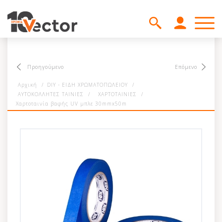
Προηγούμενο
Επόμενο
Αρχική
/
DIY - ΕΙΔΗ ΧΡΩΜΑΤΟΠΩΛΕΙΟΥ
/
ΑΥΤΟΚΟΛΛΗΤΕΣ ΤΑΙΝΙΕΣ
/
ΧΑΡΤΟΤΑΙΝΙΕΣ
/
Χαρτοταινία βαφής UV μπλε 30mmx50m