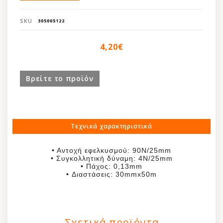
προστασία από την ηλιακή ακτινοβολία UV.
• Ειδικό συγκολλητικό με βάση το νερό για
SKU
305005122
εύκολη αφαίρεση μετά
4,20€
Βρείτε το προϊόν
Τεχνικά χαρακτηριστικά
• Αντοχή εφελκυσμού: 90Ν/25mm
• Συγκολλητική δύναμη: 4Ν/25mm
• Πάχος: 0,13mm
• Διαστάσεις: 30mmx50m
Σχετικά προϊόντα