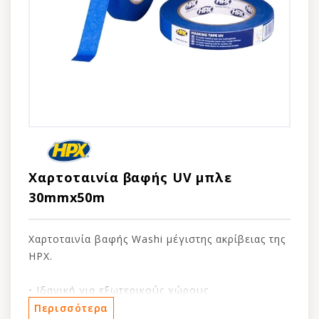
Χαρτοταινία βαφής UV μπλε
30mmx50m
Xαρτοταινία βαφής Washi μέγιστης ακρίβειας της
HPX.
• Ιδανική για εξωτερικούς χώρους.
• Αδιάβροχο χαρτί κατάλληλο για 15 ημέρες
Περισσότερα