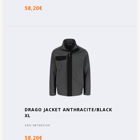
58,20€
DRAGO JACKET ANTHRACITE/BLACK
XL
SKU:
067583134
58,20€