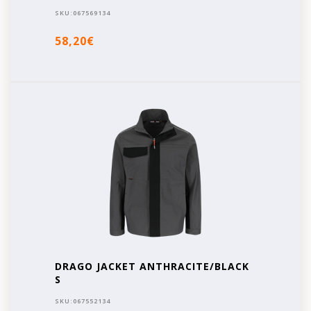
SKU:
067569134
58,20€
DRAGO JACKET ANTHRACITE/BLACK
S
SKU:
067552134