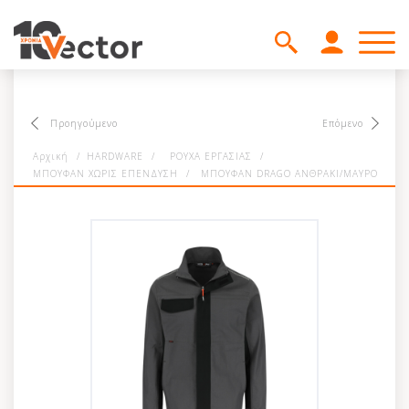
Προηγούμενο
Επόμενο
Αρχική
/
HARDWARE
/
ΡΟΥΧΑ ΕΡΓΑΣΙΑΣ
/
ΜΠΟΥΦΑΝ ΧΩΡΙΣ ΕΠΕΝΔΥΣΗ
/
ΜΠΟΥΦΑΝ DRAGO ΑΝΘΡΑΚΙ/ΜΑΥΡΟ