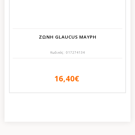
ΖΩΝΗ GLAUCUS ΜΑΥΡΗ
Κωδικός:
017274134
16,40€