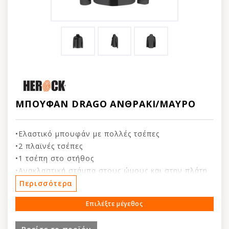
ΜΠΟΥΦΑΝ DRAGO ΑΝΘΡΑΚΙ/ΜΑΥΡΟ
•Ελαστικό μπουφάν με πολλές τσέπες
•2 πλαϊνές τσέπες
•1 τσέπη στο στήθος
•Ανακλαστική στάμπα στους ώμους και στην πλάτη
•EN ISO 13688:2013
Περισσότερα
Επιλέξτε μέγεθος