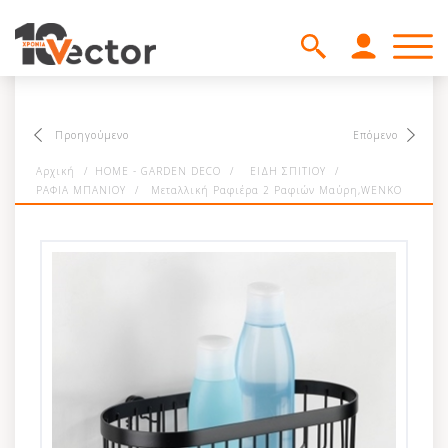
Προηγούμενο
Επόμενο
Αρχική
/
HOME - GARDEN DECO
/
ΕΙΔΗ ΣΠΙΤΙΟΥ
/
ΡΑΦΙΑ ΜΠΑΝΙΟΥ
/
Μεταλλική Ραφιέρα 2 Ραφιών Μαύρη,WENKO