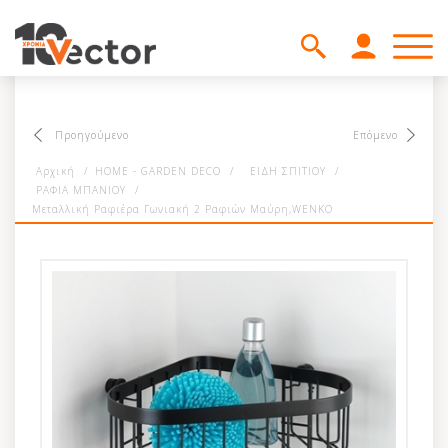
Προηγούμενο
Επόμενο
Αρχική
/
HOME - GARDEN DECO
/
ΕΙΔΗ ΣΠΙΤΙΟΥ
/
ΡΑΦΙΑ ΜΠΑΝΙΟΥ
/
Μεταλλική Ραφιέρα Γωνιακή 2 Ραφιών Μαύρη,WENKO