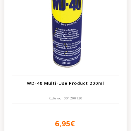
WD-40 Multi-Use Product 200ml
Κωδικός:
001200120
6,95€