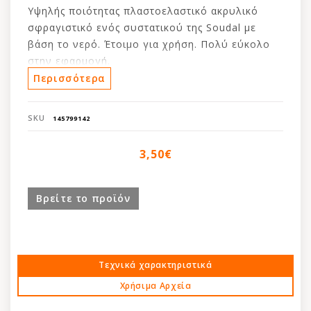
Υψηλής ποιότητας πλαστοελαστικό ακρυλικό
σφραγιστικό ενός συστατικού της Soudal με
βάση το νερό. Έτοιμο για χρήση. Πολύ εύκολο
στην εφαρμογή.
Περισσότερα
Είναι κατάλληλο για ρωγμές σε ξύλινα πατώματα
και για σύνδεση αρμών μεταξύ παρκέ δαπέδων,
SKU
145799142
LVT, Laminate, σοβατεπί και τοίχων.
3,50€
Βρείτε το προϊόν
Τεχνικά χαρακτηριστικά
Χρήσιμα Αρχεία