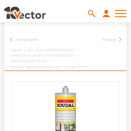
Προηγούμενο
Επόμενο
Αρχική
/
DIY - ΕΙΔΗ ΧΡΩΜΑΤΟΠΩΛΕΙΟΥ
/
ΣΦΡΑΓΙΣΤΙΚΑ-ΣΥΓΚΟΛΛΗΤΙΚΑ-ΜΟΝΩΤΙΚΑ
/
ΑΚΡΥΛΙΚΑ ΣΦΡΑΓΙΣΤΙΚΑ
/
Ακρυλικό σφραγιστικό ξύλου γκρι ανοιχτό 300ml