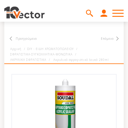
Προηγούμενο
Επόμενο
Αρχική
/
DIY - ΕΙΔΗ ΧΡΩΜΑΤΟΠΩΛΕΙΟΥ
/
ΣΦΡΑΓΙΣΤΙΚΑ-ΣΥΓΚΟΛΛΗΤΙΚΑ-ΜΟΝΩΤΙΚΑ
/
ΑΚΡΥΛΙΚΑ ΣΦΡΑΓΙΣΤΙΚΑ
/
Ακρυλικό σφραγιστικό λευκό 280ml