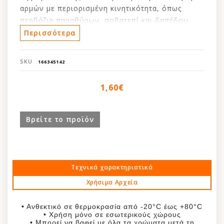
αρμών με περιορισμένη κινητικότητα, όπως
περβάζια παραθύρων, σοβατεπί και δαπέδου,
τοιχοποιία, μεταξύ γυψοσανίδων, μεταξύ τοίχου
Περισσότερα
και οροφής, σκαλοπατιών.
SKU
166345142
Είναι κατάλληλο για όλες τις πορώδεις
οικοδομικές επιφάνειες εκτός από τη φυσική
1,60€
πέτρα και μπορεί να χρησιμοποιηθεί σε
σκυρόδεμα, πέτρα, ξύλο ή σοβά.
Βρείτε το προϊόν
Τεχνικά χαρακτηριστικά
Χρήσιμα Αρχεία
• Ανθεκτικό σε θερμοκρασία από -20°C έως +80°C
• Χρήση μόνο σε εσωτερικούς χώρους
• Μπορεί να βαφεί με όλα τα χρώματα μετά τη