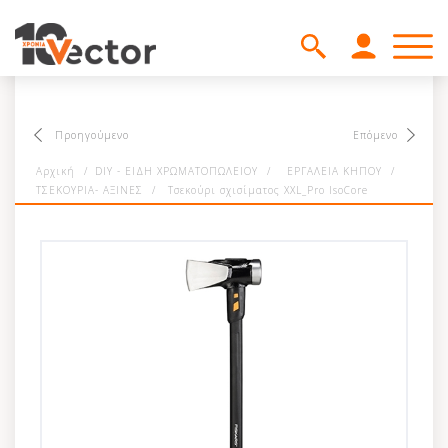
Προηγούμενο
Επόμενο
Αρχική
/
DIY - ΕΙΔΗ ΧΡΩΜΑΤΟΠΩΛΕΙΟΥ
/
ΕΡΓΑΛΕΙΑ ΚΗΠΟΥ
/
ΤΣΕΚΟΥΡΙΑ- ΑΞΙΝΕΣ
/
Τσεκούρι σχισίματος XXL_Pro IsoCore