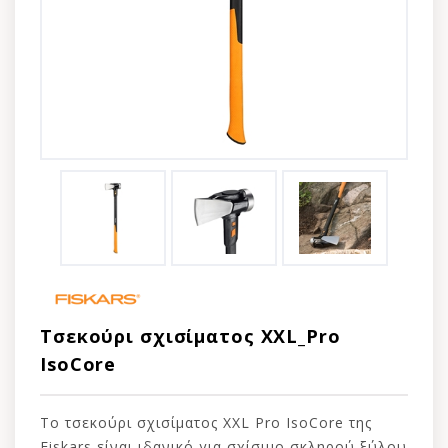
Τσεκούρι σχισίματος XXL_Pro
IsoCore
Το τσεκούρι σχισίματος XXL Pro IsoCore της
Fiskars είναι ιδανικό για σχίσιμο σκληρού ξύλου