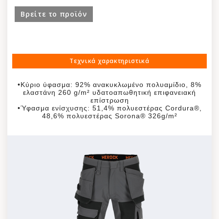
•2 πλαϊνές τσέπες
Βρείτε το προϊόν
•Ενισχυμένη περιοχή των μηρών
•1 τσέπη μηρού με ενισχυμένη θήκη για κινητό
•1 ενισχυμένη μπροστινή τσέπη μηρού
•1 ενισχυμένη τσέπη χάρακα
Τεχνικά χαρακτηριστικά
•1 θήκη μαχαιριού
•1 θηλιά σφυριού
•Κύριο ύφασμα: 92% ανακυκλωμένο πολυαμίδιο, 8%
•2 ενισχυμένες πίσω τσέπες
ελαστάνη 260 g/m² υδατοαπωθητική επιφανειακή
•EN ISO 13688:2013
επίστρωση
•Ύφασμα ενίσχυσης: 51,4% πολυεστέρας Cordura®,
48,6% πολυεστέρας Sorona® 326g/m²