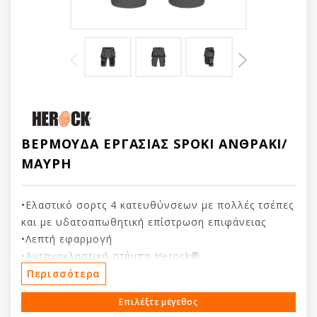
ΒΕΡΜΟΥΔΑ ΕΡΓΑΣΙΑΣ SPOKI ΑΝΘΡΑΚΙ/
ΜΑΥΡΗ
•Ελαστικό σορτς 4 κατευθύνσεων με πολλές τσέπες
και με υδατοαπωθητική επίστρωση επιφάνειας
•Λεπτή εφαρμογή
•Αντανακλαστική στάμπα Herock®
•Ελαστική ζώνη μέσης με απαλή αφή
Περισσότερα
•Ενισχυμένες τσέπες για καρφιά
Επιλέξτε μέγεθος
•Κρυφό μπροστινό κουμπί