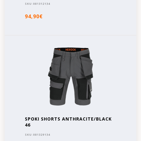
SKU:
081312134
94,90€
SPOKI SHORTS ANTHRACITE/BLACK
46
SKU:
081329134