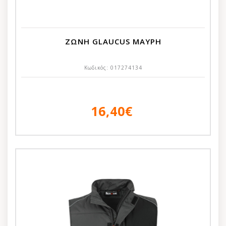
ΖΩΝΗ GLAUCUS ΜΑΥΡΗ
Κωδικός:
017274134
16,40€