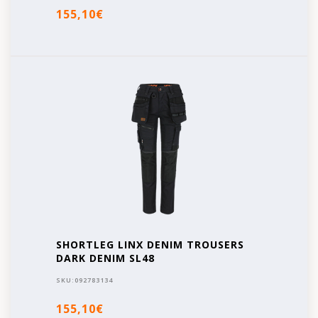
155,10€
SHORTLEG LINX DENIM TROUSERS
DARK DENIM SL48
SKU:
092783134
155,10€