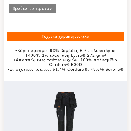
Cordura®-Sorona®
Βρείτε το προϊόν
•1 μικρή τσέπη με φερμουάρ
•1 τσέπη χάρακα με θήκη κινητού
•1 θηλιά σφυριού
•Πίσω τσέπες με ενίσχυση Cordura®-Sorona®
Τεχνικά χαρακτηριστικά
•Τσέπες στα γόνατα με ενίσχυση Cordura®-
Sorona®
•Κύριο ύφασμα: 93% βαμβάκι, 6% πολυεστέρας
•Επεκτάσιμο στρίφωμα
T400®, 1% ελαστάνη Lycra® 272 g/m²
•EN13688:2013
•Αποσπώμενες τσέπες νυχιών: 100% πολυαμίδιο
Cordura® 500D
•EN ISO 14404:2004 + A1:2010 Type 2 Level 1 σε
•Ενισχυτικές τσέπες: 51,4% Cordura®, 48,6% Sorona®
συνδυασμό με επιγονατίδες HEROCK® 21MI0901