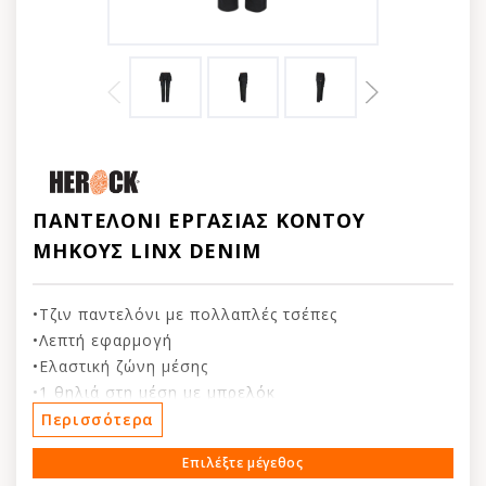
ΠΑΝΤΕΛΟΝΙ ΕΡΓΑΣΙΑΣ ΚΟΝΤΟΥ
ΜΗΚΟΥΣ LINX DENIM
•Τζιν παντελόνι με πολλαπλές τσέπες
•Λεπτή εφαρμογή
•Ελαστική ζώνη μέσης
•1 θηλιά στη μέση με μπρελόκ
•Αφαιρούμενες και εναλλάξιμες τσέπες ενισχυμένες
Περισσότερα
με Cordura®
Επιλέξτε μέγεθος
•1 τσέπη μηρού με πτερύγιο και ενίσχυση