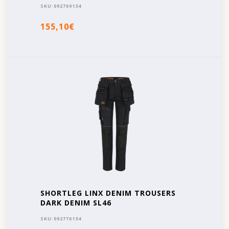
SKU:
092769134
155,10€
SHORTLEG LINX DENIM TROUSERS
DARK DENIM SL46
SKU:
092776134