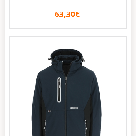
63,30€