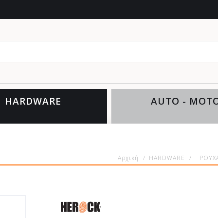
HARDWARE
AUTO - MOT
Αρχική
/
HARDWARE
/
ΡΟΥΧΑ