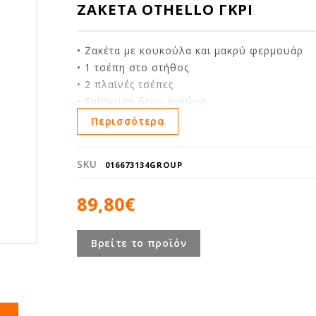
ΖΑΚΕΤΑ OTHELLO ΓΚΡΙ
• Ζακέτα με κουκούλα και μακρύ φερμουάρ
• 1 τσέπη στο στήθος
• 2 πλαϊνές τσέπες
• Ενίσχυση δτον αγκώνα
• Πλεκτές απολήξεις μανικιών και πλεκτό κάτ
Περισσότερα
SKU
016673134GROUP
89,80€
Βρείτε το προϊόν