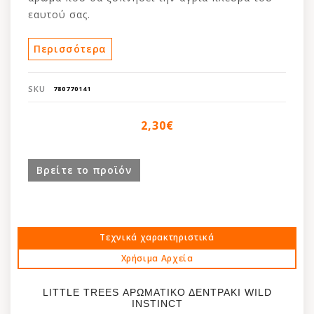
εαυτού σας.
Κατάλληλο για το αυτοκίνητο, το σπίτι, το
Περισσότερα
τροχόσπιτο, το γραφείο, το σκάφος και για
οποιονδήποτε άλλο κλειστό χώρο. Προσφέρει
SKU
780770141
μια μοναδική εμπειρία αρώματος μακράς
διαρκείας, χαρίζοντας αίσθηση φρεσκάδας στο
2,30€
χώρο σας.
Βρείτε το προϊόν
Τεχνικά χαρακτηριστικά
Χρήσιμα Αρχεία
LITTLE TREES ΑΡΩΜΑΤΙΚΟ ΔΕΝΤΡΑΚΙ WILD
INSTINCT