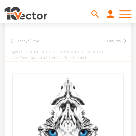
Προηγούμενο
Επόμενο
Αρχική
/
AUTO - MOTO
/
ΑΡΩΜΑΤΙΚΑ
/
ΔΕΝΤΡΑΚΙ
/
Little Trees Αρωματικό δεντράκι Wild instinct