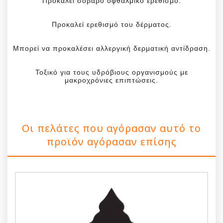
Προκαλεί σοβαρό οφθαλμικό ερεθισμό.
Ιδανικό για πλυντήρια, γκαράζ, μπάνια και
δωμάτια με μυρωδιές ζώων
Προκαλεί ερεθισμό του δέρματος.
Τα αποσμητικά χώρου Little Trees είναι
Μπορεί να προκαλέσει αλλεργική δερματική αντίδραση.
διαθέσιμα σε πολλά διαφορετικά σχέδια και
αρώματα, ώστε να μπορείτε να βρείτε εύκολα το
Τοξικό για τους υδρόβιους οργανισμούς με
αγαπημένο σας άρωμα.
μακροχρόνιες επιπτώσεις.
Οι πελάτες που αγόρασαν αυτό το
προϊόν αγόρασαν επίσης