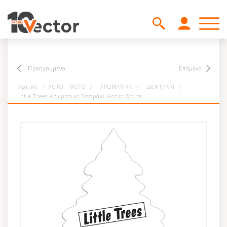
Προηγούμενο
Επόμενο
Αρχική
/
AUTO - MOTO
/
ΑΡΩΜΑΤΙΚΑ
/
ΔΕΝΤΡΑΚΙ
/
Little Trees Αρωματικό δεντράκι Arctic White