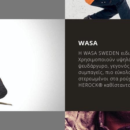
WASA
Η WASA SWEDEN ειδικ
Χρησιμοποιούν υψηλό
ψευδάργυρο, γεγονός
συμπαγείς, πιο εύκολ
στερεωμένοι στα ρούχ
HEROCK® καθίστανται