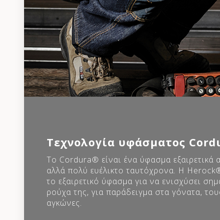
Τεχνολογία υφάσματος Cord
Το Cordura® είναι ένα ύφασμα εξαιρετικά α
αλλά πολύ ευέλικτο ταυτόχρονα. Η Herock
το εξαιρετικό ύφασμα για να ενισχύσει σημ
ρούχα της, για παράδειγμα στα γόνατα, του
αγκώνες.