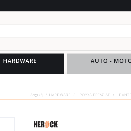
θέλετε
HARDWARE
AUTO - MOT
Αρχική
/
HARDWARE
/
ΡΟΥΧΑ ΕΡΓΑΣΙΑΣ
/
ΠΑΝΤ