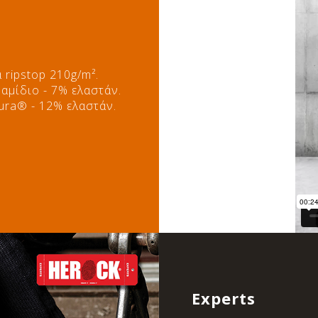
ripstop 210g/m².
αμίδιο - 7% ελαστάν.
ura® - 12% ελαστάν.
Experts