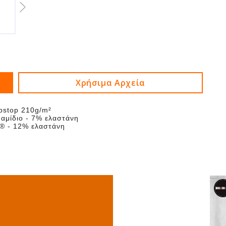
Σειρά Experts
Διαθέσιμα μεγέθη από 38 μέχρι και 56. Για τ
παρακαλώ πολύ όπως επικοινωνήσετε με το τμ
Χρήσιμα Αρχεία
pstop 210g/m²
αμίδιο - 7% ελαστάνη
a® - 12% ελαστάνη