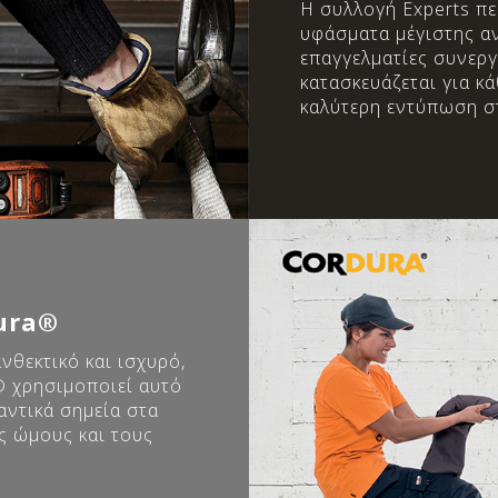
H συλλογή Experts περ
υφάσματα μέγιστης αν
επαγγελματίες συνεργ
κατασκευάζεται για κά
καλύτερη εντύπωση στ
ura®
νθεκτικό και ισχυρό,
® χρησιμοποιεί αυτό
αντικά σημεία στα
ς ώμους και τους