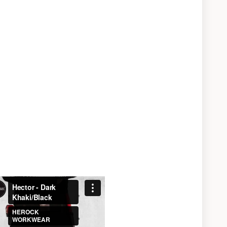
ην παραγγελία μεγεθών εκτός βασικής γκάμας
ήμα Customer Service.