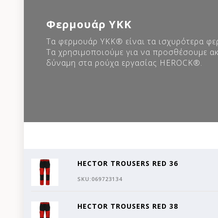
Φερμουάρ YKK
Τα φερμουάρ YKK® είναι τα ισχυρότερα φε
Τα χρησιμοποιούμε για να προσθέσουμε α
δύναμη στα ρούχα εργασίας HEROCK®.
HECTOR TROUSERS RED 36
SKU:
069723134
HECTOR TROUSERS RED 38