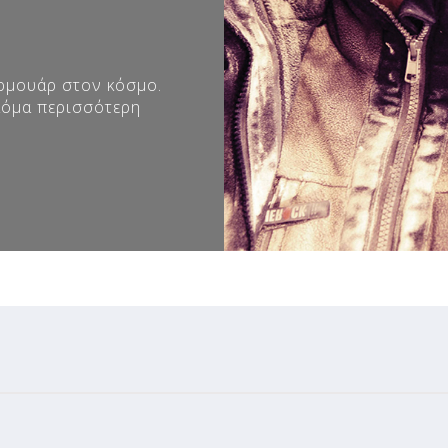
ρμουάρ στον κόσμο.
κόμα περισσότερη