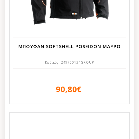
ΜΠΟΥΦΑΝ SOFTSHELL POSEIDON ΜΑΥΡΟ
Κωδικός:
249750134GROUP
90,80€