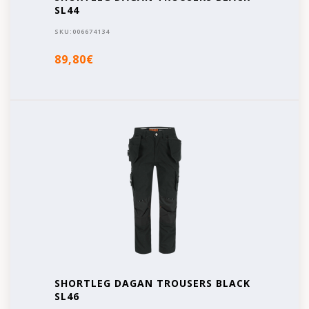
SL44
SKU:
006674134
89,80€
SHORTLEG DAGAN TROUSERS BLACK
SL46