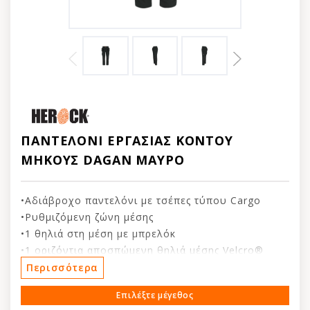
ΠΑΝΤΕΛΟΝΙ ΕΡΓΑΣΙΑΣ ΚΟΝΤΟΥ
ΜΗΚΟΥΣ DAGAN ΜΑΥΡΟ
•Αδιάβροχο παντελόνι με τσέπες τύπου Cargo
•Ρυθμιζόμενη ζώνη μέσης
•1 θηλιά στη μέση με μπρελόκ
•1 οριζόντια αποσπώμενη θηλιά μέσης Velcro®
•1 κατακόρυφη αποσπώμενη θηλιά μέσης Velcro®
Περισσότερα
•2 πλαϊνές τσέπες
Επιλέξτε μέγεθος
•1 θήκη κινητού τηλεφώνου