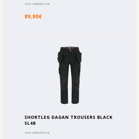
SKU:
006667134
89,80€
SHORTLEG DAGAN TROUSERS BLACK
SL48
SKU:
006650134