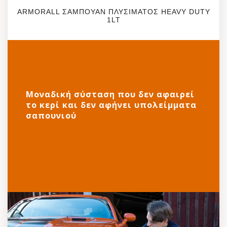
ARMORALL ΣΑΜΠΟΥΑΝ ΠΛΥΣΙΜΑΤΟΣ HEAVY DUTY
Δελτίο Δεδομένων Ασφαλείας (SDS):
1LT
https://vectorbrands.gr/wp-
content/uploads/2022/06/500322100_Armor-
All®-Heavy-Duty-Car-Wash-English-UK.pdf
Μοναδική σύσταση που δεν αφαιρεί
το κερί και δεν αφήνει υπολείμματα
σαπουνιού