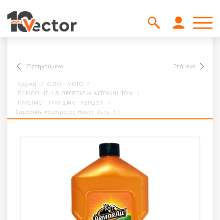
Προηγούμενο
Επόμενο
Αρχική
/
AUTO - MOTO
/
ΠΕΡΙΠΟΙΗΣΗ & ΠΡΟΣΤΑΣΙΑ ΑΥΤΟΚΙΝΗΤΩΝ
/
ΠΛΥΣΙΜΟ - ΓΥΑΛΙΣΜΑ - ΚΕΡΩΜΑ
/
Σαμπουάν πλυσίματος Heavy Duty, 1lt