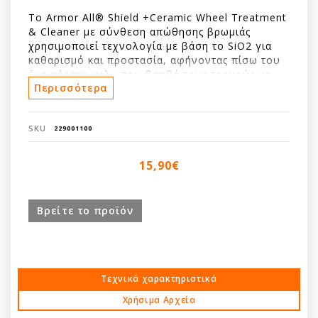
Το Armor All® Shield +Ceramic Wheel Treatment
& Cleaner με σύνθεση απώθησης βρωμιάς
χρησιμοποιεί τεχνολογία με βάση το SiO2 για
καθαρισμό και προστασία, αφήνοντας πίσω του
ένα αόρατο φιλμ που βοηθά τους τροχούς να
Περισσότερα
παραμείνουν καθαρότεροι για μεγαλύτερο
χρονικό διάστημα.
SKU
229001100
• Η τεχνολογία με βάση το SiO2 που απωθεί τη
βρωμιά επεκτείνει το χρόνο μεταξύ των
15,90€
καθαρισμών.
• Δημιουργεί ένα αόρατο προστατευτικό φιλμ με
μακροχρόνια αποτελέσματα.
Βρείτε το προϊόν
• Βοηθά στην πρόληψη προσκόλλησης σκόνης
και βρωμιάς στην επιφάνεια του τροχού σας.
• Γρήγορη, εύχρηστη
• Ασφαλές για χρήση σε όλους τους
εργοστασιακούς και aftermarket επικαλυμμένους
Τεχνικά χαρακτηριστικά
τροχούς
Χρήσιμα Αρχεία
• Γίνεται μωβ όταν ενεργοποιηθεί.
• Αφαιρεί τη σκόνη των φρένων, τη βρωμιά και