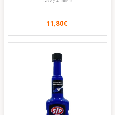
Κωδικός:
475000100
11,80€