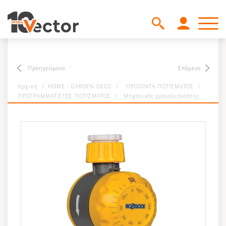
Προηγούμενο
Επόμενο
Αρχική
/
HOME - GARDEN DECO
/
ΠΡΟΪΟΝΤΑ ΠΟΤΙΣΜΑΤΟΣ
/
ΠΡΟΓΡΑΜΜΑΤΙΣΤΕΣ ΠΟΤΙΣΜΑΤΟΣ
/
Μηχανικός χρονοδιακόπτης