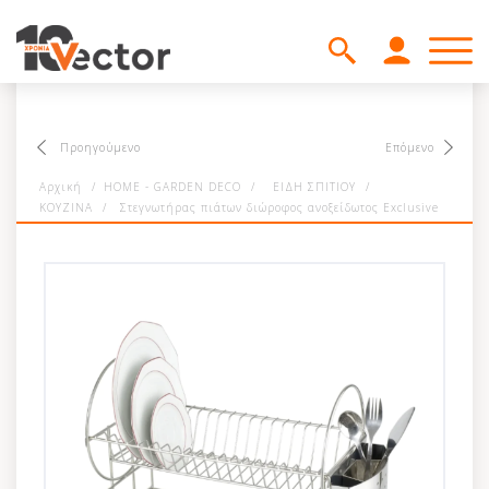
Προηγούμενο
Επόμενο
Αρχική
/
HOME - GARDEN DECO
/
ΕΙΔΗ ΣΠΙΤΙΟΥ
/
ΚΟΥΖΙΝΑ
/
Στεγνωτήρας πιάτων διώροφος ανοξείδωτος Exclusive