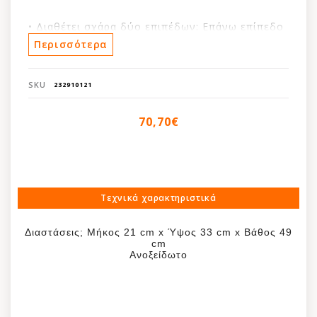
• Διαθέτει σχάρα δύο επιπέδων: Επάνω επίπεδο
για πιάτα, κάτω επίπεδο για φλιτζάνια και
Περισσότερα
ποτήρια
• Περιλαμβάνει δίσκο στεγνώμετος
SKU
232910121
• Κατασκευασμένο από συμπαγές, ανθεκτικό στη
σκουριά ανοξείδωτο χάλυβα
70,70€
Τεχνικά χαρακτηριστικά
Διαστάσεις; Μήκος 21 cm x Ύψος 33 cm x Βάθος 49
cm
Ανοξείδωτο