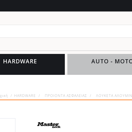
θέ
HARDWARE
AUTO - MOT
χική
/
HARDWARE
/
ΠΡΟΙΟΝΤΑ ΑΣΦΑΛΕΙΑΣ
/
ΛΟΥΚΕΤΑ ΑΛΟΥΜΙ