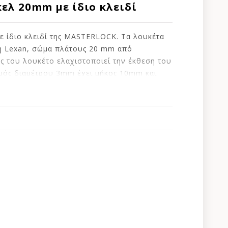
κελ 20mm με ίδιο κλειδί
ε ίδιο κλειδί της MASTERLOCK. Τα λουκέτα
η Lexan, σώμα πλάτους 20 mm από
ς του λουκέτο ελαχιστοποιεί την έκθεση του
αιμός διαμέτρου 3mm έχει μήκος 10mm και
οντας μεγαλύτερη αντοχή. Τα φωτεινά
ριση των αποσκευών.
άργυρο για μεγάλη ανθεκτικότητα
ισσότερα φερμουάρ αποσκευών
η χρήση