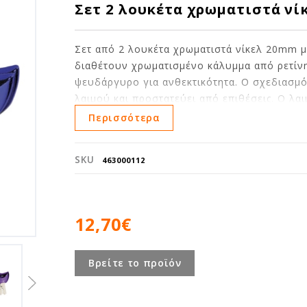
Σετ 2 λουκέτα χρωματιστά νί
Σετ από 2 λουκέτα χρωματιστά νίκελ 20mm μ
διαθέτουν χρωματισμένο κάλυμμα από ρετίν
ψευδάργυρο για ανθεκτικότητα. Ο σχεδιασμό
λαιμού και προστατεύει από επιθέσεις. Ο λ
είναι κατασκευασμένος από ατσάλι, προσφέρ
Περισσότερα
μεταλλικά χρώματα απλοποιούν την αναγνώ
SKU
463000112
• Σώμα κλειδαριάς πλάτους 20 mm απο ψευδ
• Ατσάλινος λαιμός 3mm ταιριάζει στα περ
• Εμπρόσθια οπή πρόσβασης για ευκολία στ
12,70€
• Σετ 2 λουκέτων με ίδιο κλειδί
• Limited Lifetime Warranty
Βρείτε το προϊόν