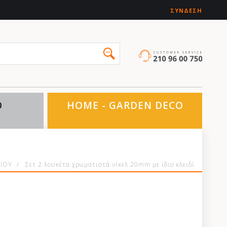
ΣΎΝΔΕΣΗ
O
HOME - GARDEN DECO
ΝΙΟΥ
/
Σετ 2 λουκέτα χρωματιστά νίκελ 20mm με ίδιο κλειδί