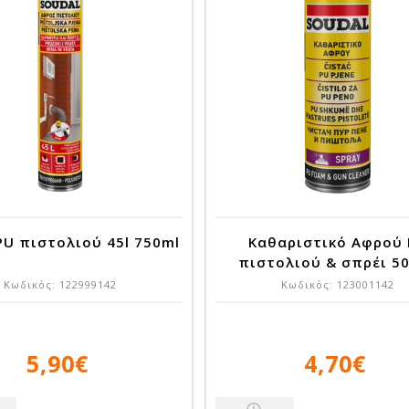
PU πιστολιού 45l 750ml
Καθαριστικό Αφρού
πιστολιού & σπρέι 5
Κωδικός:
122999142
Κωδικός:
123001142
5,90€
4,70€