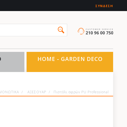
ΣΎΝΔΕΣΗ
O
HOME - GARDEN DECO
-ΜΟΝΩΤΙΚΑ
/
ΑΞΕΣΟΥΑΡ
/
Πιστόλι αφρών PU Professional