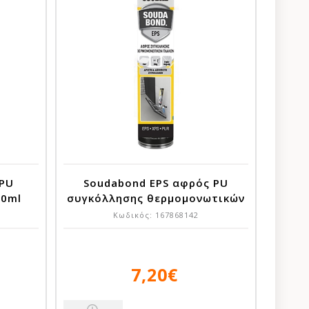
 PU
Soudabond EPS αφρός PU
00ml
συγκόλλησης θερμομονωτικών
πλακών πιστολιού 750ml
Κωδικός:
167868142
7,20€