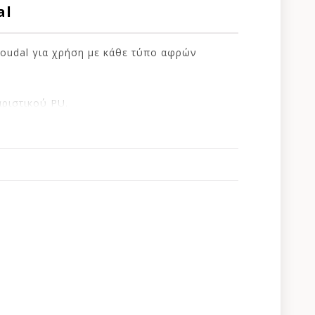
al
oudal για χρήση με κάθε τύπο αφρών
ριστικού PU.