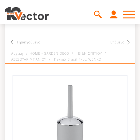
Προηγούμενο
Επόμενο
Αρχική
/
HOME - GARDEN DECO
/
ΕΙΔΗ ΣΠΙΤΙΟΥ
/
ΑΞΕΣΟΥΑΡ ΜΠΑΝΙΟΥ
/
Πιγκάλ Brasil Γκρι, WENKO